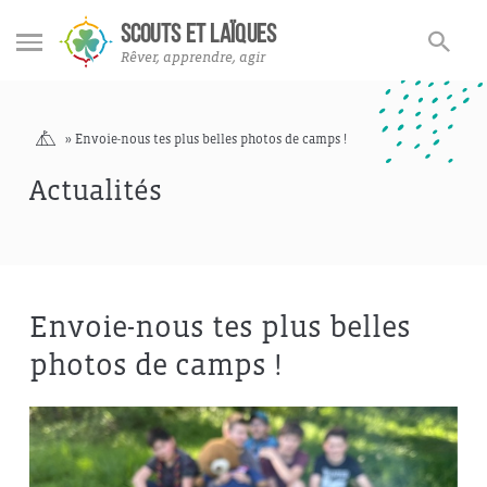
Actualités Adhérent·es
Rechercher
Rechercher
SCOUTS ET LAÏQUES
sur
Rêver, apprendre, agir
le
site
Accueil
»
Envoie-nous tes plus belles photos de camps !
Actualités
Envoie-nous tes plus belles
photos de camps !