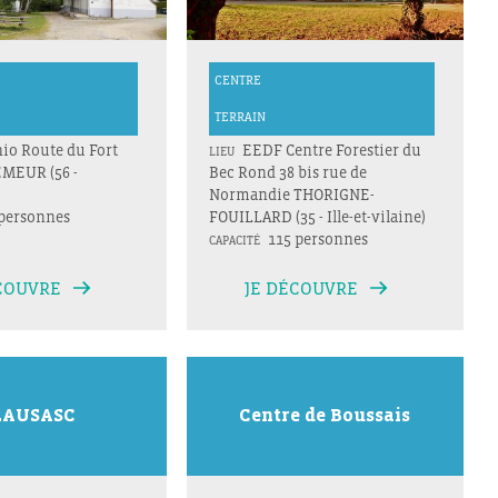
CENTRE
TERRAIN
io Route du Fort
EEDF Centre Forestier du
LIEU
MEUR (56 -
Bec Rond 38 bis rue de
Normandie THORIGNE-
personnes
FOUILLARD (35 - Ille-et-vilaine)
115 personnes
CAPACITÉ
COUVRE
JE DÉCOUVRE
LAUSASC
Centre de Boussais