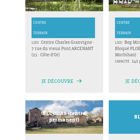
CENTRE
CENTRE
TERRAIN
TERRAIN
Centre Charles Granvigne -
Beg Min
LIEU
LIEU
7 rue du vieux Pont ARCENANT
Bloqué PLOE
(21 - Côte-d'Or)
Morbihan)
142 
CAPACITÉ
JE DÉCOUVRE
JE DÉ
BECOURS (centre
B
permanent)