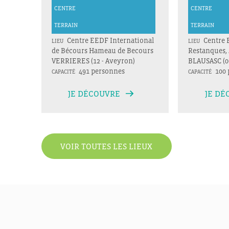
CENTRE
CENTRE
TERRAIN
TERRAIN
Centre EEDF International
Centre 
LIEU
LIEU
de Bécours Hameau de Becours
Restanques, 
VERRIERES (12 - Aveyron)
BLAUSASC (06
491 personnes
100 
CAPACITÉ
CAPACITÉ
JE DÉCOUVRE
JE DÉ
VOIR TOUTES LES LIEUX