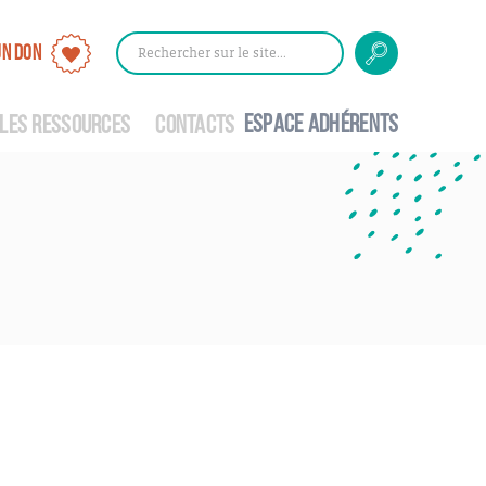
UN DON
Rechercher
Rechercher
sur
le
ESPACE ADHÉRENTS
site
LES RESSOURCES
CONTACTS