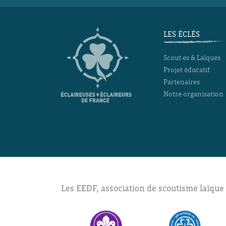
LES ÉCLÉS
Scout·es & Laïques
Projet éducatif
Partenaires
Notre organisation
Les EEDF, association de scoutisme laïque