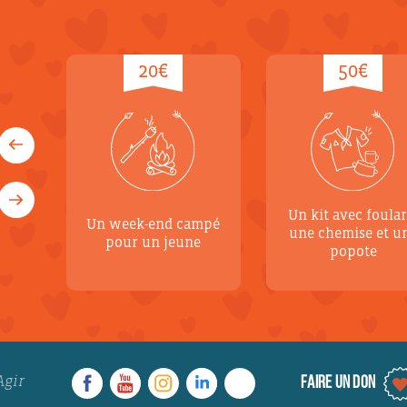
20€
50€
Un kit avec foular
Un week-end campé
une chemise et u
pour un jeune
popote
Agir
FAIRE UN DON