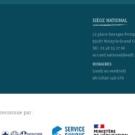
SIÈGE NATIONAL
12 place Georges Pom
93167
Noisy-le-Grand 
Tél :
01 48 15 17 66
accueil.national@eedf.
HORAIRES
Lundi au vendredi
9h-12h30 14h-17h
 reconnue par :