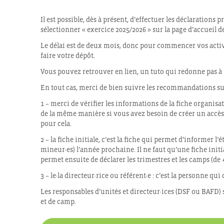
Il est possible, dès à présent, d’effectuer les déclarations 
sélectionner « exercice 2025/2026 » sur la page d’accueil 
Le délai est de deux mois, donc pour commencer vos activi
faire votre dépôt.
Vous pouvez retrouver en lien, un tuto qui redonne pas à 
En tout cas, merci de bien suivre les recommandations s
1 – merci de vérifier les informations de la fiche organisa
de la même manière si vous avez besoin de créer un acc
pour cela.
2 – la fiche initiale, c’est la fiche qui permet d’informer l
mineur·es) l’année prochaine. Il ne faut qu’une fiche initi
permet ensuite de déclarer les trimestres et les camps (de +
3 – le·la directeur·rice ou référent·e : c’est la personne q
Les responsables d’unités et directeur·ices (DSF ou BAFD) 
et de camp.