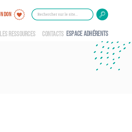
UN DON
Rechercher
Rechercher
sur
le
ESPACE ADHÉRENTS
site
LES RESSOURCES
CONTACTS