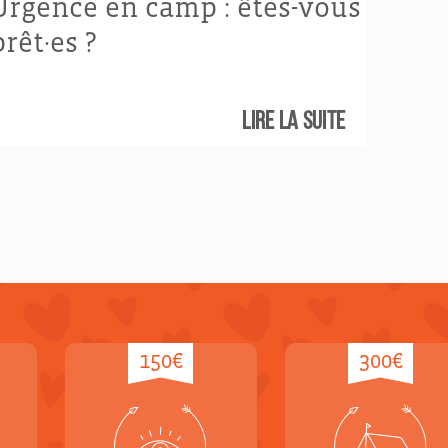
Urgence en camp : êtes-vous
prêt·es ?
Lire la suite
150€
300€