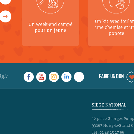
Un kit avec foular
Un week-end campé
une chemise et u
pour un jeune
popote
Agir
FAIRE UN DON
SIÈGE NATIONAL
12 place Georges Pom
93167
Noisy-le-Grand 
Tél :
01 48 15 17 66