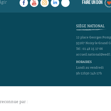
Agir
FAIRE UN DON
SIÈGE NATIONAL
12 place Georges Pom
93167
Noisy-le-Grand 
Tél :
01 48 15 17 66
accueil.national@eedf.
HORAIRES
Lundi au vendredi
9h-12h30 14h-17h
 reconnue par :