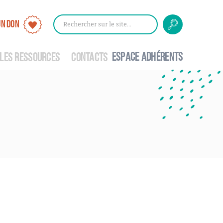
UN DON
Rechercher
Rechercher
sur
le
ESPACE ADHÉRENTS
site
LES RESSOURCES
CONTACTS