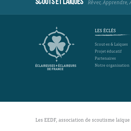
SCOUTS ET LAÏQUES
Rêver, Apprendre, 
LES ÉCLÉS
Scout·es & Laïques
Projet éducatif
Partenaires
Notre organisation
Les EEDF, association de scoutisme laïque