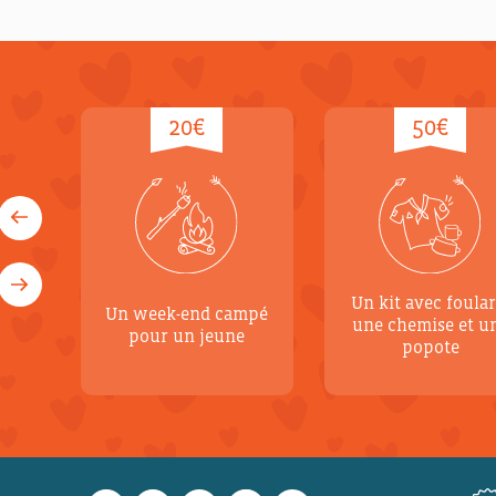
20€
50€
Un kit avec foular
Un week-end campé
une chemise et u
pour un jeune
popote