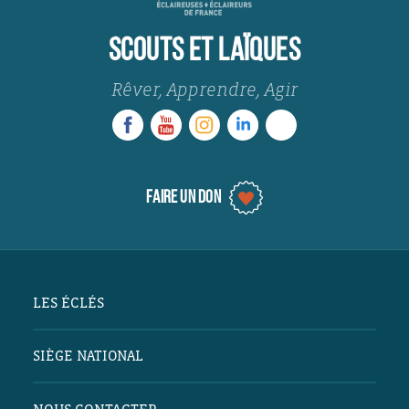
SCOUTS ET LAÏQUES
Rêver, Apprendre, Agir
FAIRE UN DON
LES ÉCLÉS
Scout·es & Laïques
SIÈGE NATIONAL
Projet éducatif
Partenaires
12 place Georges Pompidou
Notre organisation