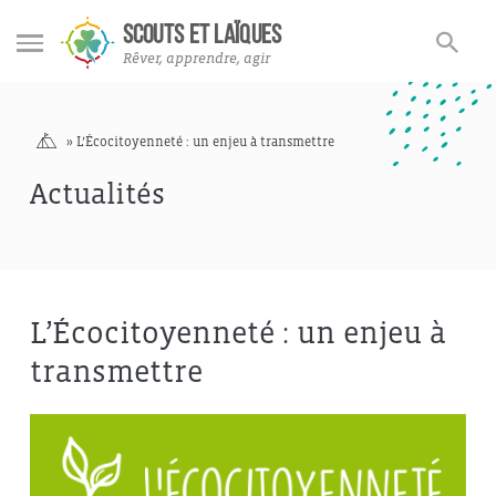
Nos engagements
Rechercher
Rechercher
SCOUTS ET LAÏQUES
sur
Rêver, apprendre, agir
le
site
Accueil
»
L’Écocitoyenneté : un enjeu à transmettre
Actualités
L’Écocitoyenneté : un enjeu à
transmettre