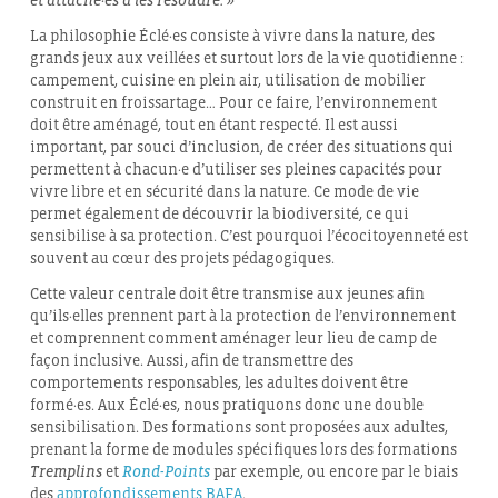
et attaché·es à les résoudre. »
La philosophie Éclé·es consiste à vivre dans la nature, des
grands jeux aux veillées et surtout lors de la vie quotidienne :
campement, cuisine en plein air, utilisation de mobilier
construit en froissartage… Pour ce faire, l’environnement
doit être aménagé, tout en étant respecté. Il est aussi
important, par souci d’inclusion, de créer des situations qui
permettent à chacun·e d’utiliser ses pleines capacités pour
vivre libre et en sécurité dans la nature. Ce mode de vie
permet également de découvrir la biodiversité, ce qui
sensibilise à sa protection. C’est pourquoi l’écocitoyenneté est
souvent au cœur des projets pédagogiques.
Cette valeur centrale doit être transmise aux jeunes afin
qu’ils·elles prennent part à la protection de l’environnement
et comprennent comment aménager leur lieu de camp de
façon inclusive. Aussi, afin de transmettre des
comportements responsables, les adultes doivent être
formé·es. Aux Éclé·es, nous pratiquons donc une double
sensibilisation. Des formations sont proposées aux adultes,
prenant la forme de modules spécifiques lors des formations
Tremplins
et
Rond-Points
par exemple, ou encore par le biais
des
approfondissements BAFA
.