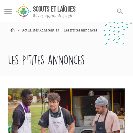
Rechercher
Rechercher
SCOUTS ET LAÏQUES
sur
Rêver, apprendre, agir
le
site
Accueil
»
Actualités Adhérent·es
»
Les p'tites annonces
Les p'tites annonces