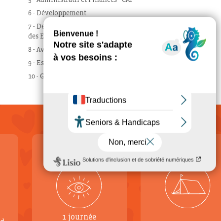
6 - Développement
7 - Découverte, communication et Valorisation
des EEDF
8 - Aventures Éclées - Activités ouvertes
9 - Espace salarié EEDF
10 - Gestion des incidents et urgences
150€
300€
1 journée