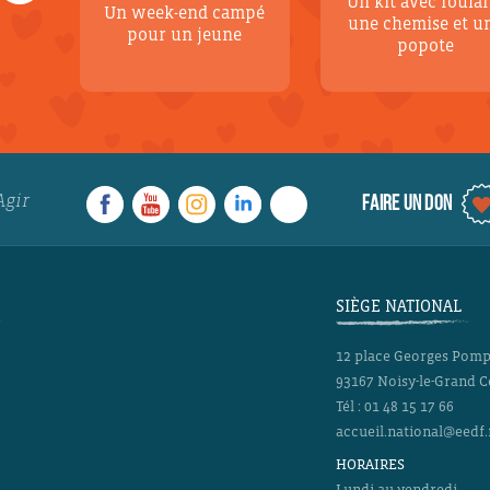
Un kit avec foular
Un week-end campé
une chemise et u
pour un jeune
popote
Agir
FAIRE UN DON
SIÈGE NATIONAL
12 place Georges Pom
93167
Noisy-le-Grand 
Tél :
01 48 15 17 66
accueil.national@eedf.
HORAIRES