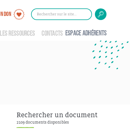
UN DON
Rechercher
Rechercher
sur
le
ESPACE ADHÉRENTS
site
LES RESSOURCES
CONTACTS
Rechercher un document
2109 documents disponibles